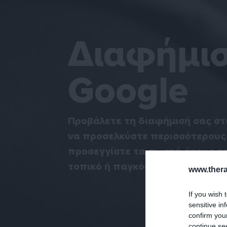
Διαφήμισ
Google
Προβάλετε τη διαφήμισή σας στ
να προσελκύστε περισσότερους 
προσεγγίστε τα σωστά άτομα τη
τοπικό ή παγκόσμιο επίπεδο
www.thera
If you wish 
sensitive in
confirm you
continue se