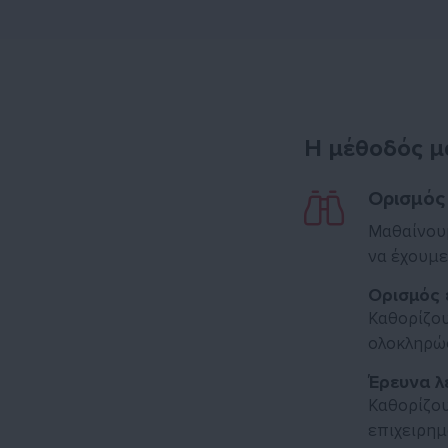
Η μέθοδός μ
Ορισμός
Μαθαίνουμ
να έχουμε
Ορισμός 
Καθορίζου
ολοκληρώσ
Έρευνα λ
Καθορίζου
επιχειρημ