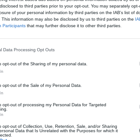
disclosed to third parties prior to your opt-out. You may separately opt-
losure of your personal information by third parties on the IAB’s list of
. This information may also be disclosed by us to third parties on the
IA
Participants
that may further disclose it to other third parties.
Καλό καλοκαίρι
l Data Processing Opt Outs
o opt-out of the Sharing of my personal data.
Η εταιρεία μας θα παραμείνει κλειστή
In
από τις
10 Αυγούστου
μέχρι και τις
21 Αυγούστο
o opt-out of the Sale of my Personal Data.
Καλές διακοπές!
In
to opt-out of processing my Personal Data for Targeted
ing.
In
o opt-out of Collection, Use, Retention, Sale, and/or Sharing
ersonal Data that Is Unrelated with the Purposes for which it
σας μηνύματα εμφανίζονται ταυτόχρονα με τα οργανικά
lected.