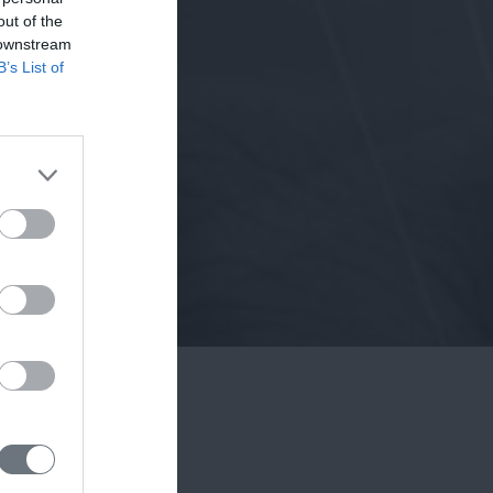
out of the
 downstream
B’s List of
υ
.
 αποτελέσματα