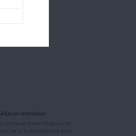
αζήτησης.
εις κλειδιά για
άνισης γίνεται με
νιζόμενο μήνυμα.
οποιήσει και
λέξεων-κλειδιών
ίες στοχεύετε (και πληρώνετε)
ένες σε ό, τι προσφέρετε στον