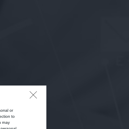
sonal or
ection to
ou may
 personal