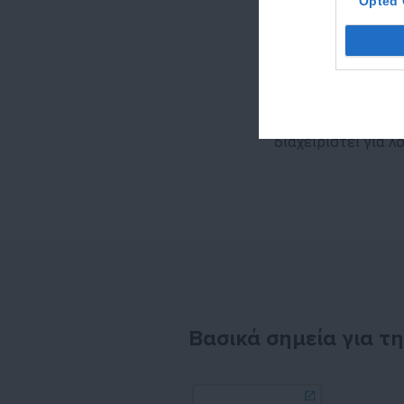
αναζητήσεων ή σε
Opted 
Τα μηνύματα εμφαν
τις οποίες ο διαφ
πλειοδοσία για τη
Η Θήρατρον μέσω 
διαχειριστεί για 
Βασικά σημεία για τη